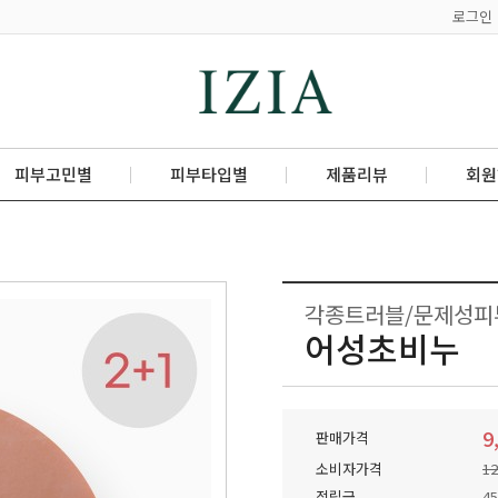
로그인
피부고민별
피부타입별
제품리뷰
회원
각종트러블/문제성피부 
어성초비누
9
판매가격
소비자가격
1
적립금
4