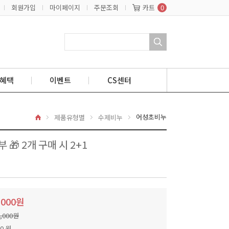
회원가입
마이페이지
주문조회
카트
0
혜택
이벤트
CS센터
>
>
>
어성초비누
home
제품유형별
수제비누
 2개 구매 시 2+1
,000원
2,000원
50 원