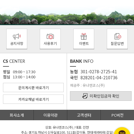
공지사항
사용후기
이벤트
질문답변
CS
CENTER
BANK
INFO
농협
301-0278-2725-41
평일
09:00 ~ 17:30
점심
13:00 ~ 14:00
국민
828201-04-210736
예금주 : 유나엔코스(주)
문의게시판 바로가기
미확인입금자 확인
카카오채널 바로가기
회사소개
이용약관
고객센터
PC버전
상호: 유나엔코스(주) / 대표: 진현
주소: 경기도 하남시 신우실로100, 511호(감이동, 현대 테라타워 감일)