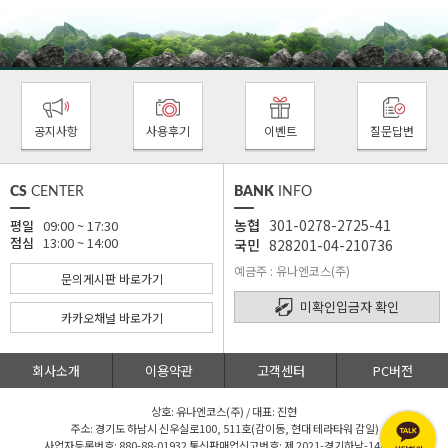
공지사항
사용후기
이벤트
질문답변
CS
CENTER
BANK
INFO
농협
301-0278-2725-41
평일
09:00 ~ 17:30
점심
13:00 ~ 14:00
국민
828201-04-210736
예금주 : 유나엔코스(주)
문의게시판 바로가기
미확인입금자 확인
카카오채널 바로가기
회사소개
이용약관
고객센터
PC버전
상호: 유나엔코스(주) / 대표: 진현
주소: 경기도 하남시 신우실로100, 511호(감이동, 현대 테라타워 감일)
사업자등록번호: 880-88-01932 통신판매업신고번호: 제 2021-경기하남-1480 호