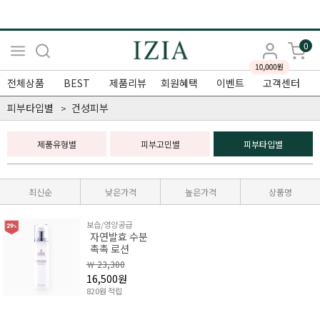
0
전체상품
BEST
제품리뷰
회원혜택
이벤트
고객센터
피부타입별
건성피부
제품유형별
피부고민별
피부타입별
최신순
낮은가격
높은가격
상품명
보습/영양공급
자연발효 수분
촉촉 로션
￦ 23,300
16,500원
820원 적립