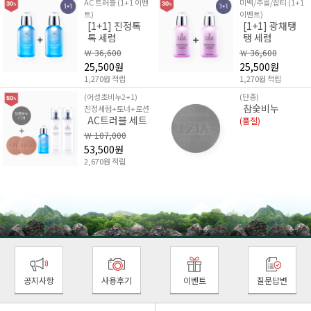
AC 트러블 (1+1 이벤
미백/주름/잡티 (1+1
트)
이벤트)
[1+1] 진정톡
[1+1] 광채탱
톡 세럼
탱 세럼
￦ 36,600
￦ 36,600
25,500원
25,500원
1,270원 적립
1,270원 적립
(어성초비누2+1)
(단종)
참숯비누
진정세럼+토너+로션
AC트러블 세트
(품절)
￦ 107,000
53,500원
2,670원 적립
공지사항
사용후기
이벤트
질문답변