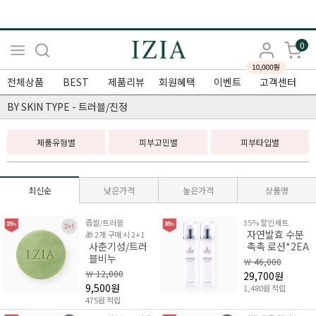
0
전체상품
BEST
제품리뷰
회원혜택
이벤트
고객센터
BY SKIN TYPE - 트러블/진정
제품유형별
피부고민별
피부타입별
최신순
낮은가격
높은가격
상품명
좁쌀/트러블
35% 할인세트
자연발효 수분
🎁 2개 구매 시 2+1
사춘기성/트러
촉촉 로션*2EA
블비누
￦ 46,000
￦ 12,000
29,700원
9,500원
1,480원 적립
475원 적립