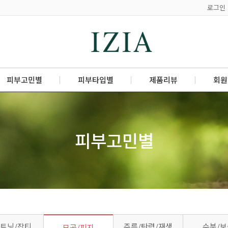
로그인
피부고민별
피부타입별
제품리뷰
회원
피부고민별
트닝/잡티
주름/탄력/재생
수분/보
모공/피지