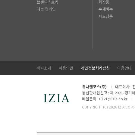
브랜드스토리
화장품
나눔 캠페인
수제비누
세트상품
회사소개
이용약관
개인정보처리방침
이용안내
유나엔코스(주)
대표이사 : 
통신판매업신고 : 제 2021-경기하
메일문의 : 0321@izia.co.kr
COPYRIGHT (C)
2026 IZIA.CO.