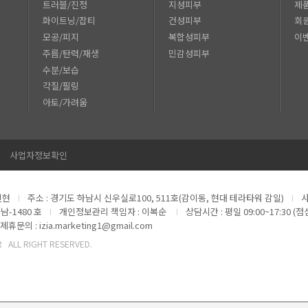
트러블/진정
지성피부
제
화이트닝/잡티
건성피부
회
모공/피지
복합성피부
이
주름/탄력/재생
민감성피부
수분/보습
각질/필링
아토/가려움
사업자정보확인
진현
주소 : 경기도 하남시 신우실로100, 511호(감이동, 현대 테라타워 감일)
사
남-1480 호
개인정보관리 책임자 : 이복순
상담시간 : 평일 09:00~17:30 (점
제휴문의 : izia.marketing1@gmail.com
KR ALL RIGHT RESERVED.