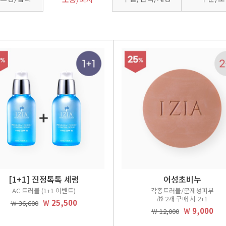
[1+1] 진정톡톡 세럼
어성초비누
AC 트러블 (1+1 이벤트)
각종트러블/문제성피부
🎁 2개 구매 시 2+1
￦ 25,500
￦ 36,600
￦ 9,000
￦ 12,000