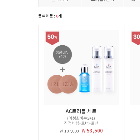
등록제품 :
6
개
AC트러블 세트
(어성초비누2+1)
진정세럼+토너+로션
￦ 53,500
￦ 107,000