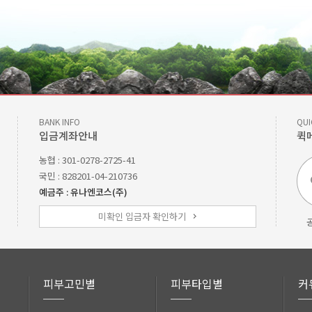
BANK INFO
QUI
입금계좌안내
퀵
농협 : 301-0278-2725-41
국민 : 828201-04-210736
예금주 : 유나엔코스(주)
미확인 입금자 확인하기
피부고민별
피부타입별
커