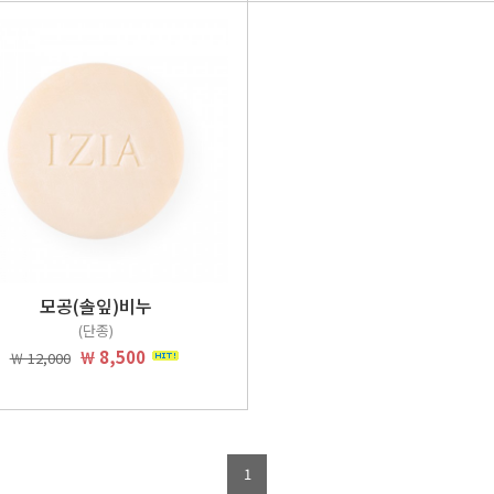
모공(솔잎)비누
(단종)
￦ 8,500
￦ 12,000
1