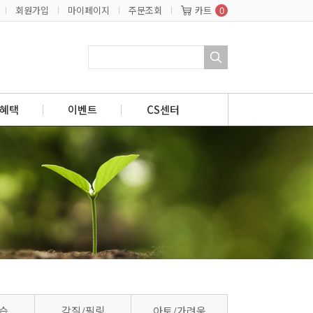
회원가입
마이페이지
주문조회
카트
0
혜택
이벤트
CS센터
습
각질/필링
아토/가려움