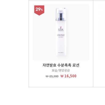
자연발효 수분촉촉 로션
보습/영양공급
￦ 16,500
￦ 23,300