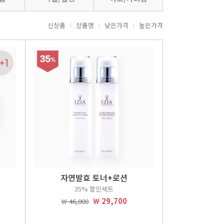
신상품
상품명
낮은가격
높은가격
자연발효 토너+로션
35% 할인세트
￦ 29,700
￦ 46,000