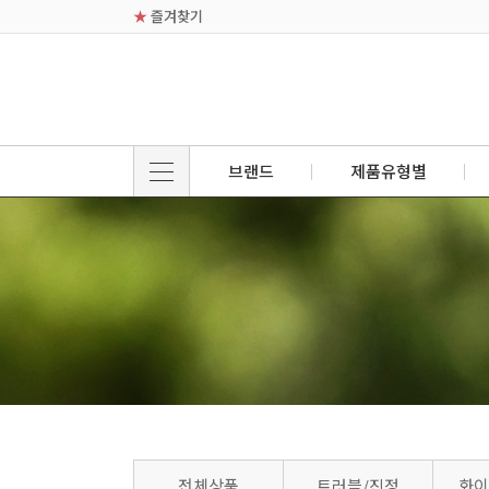
★
즐겨찾기
브랜드
제품유형별
전체상품
트러블/진정
화이